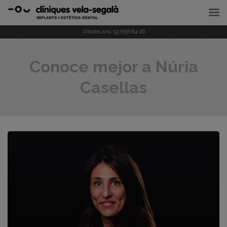
Viladecans:
93 658 84 06
Conoce mejor a Núria
Casellas