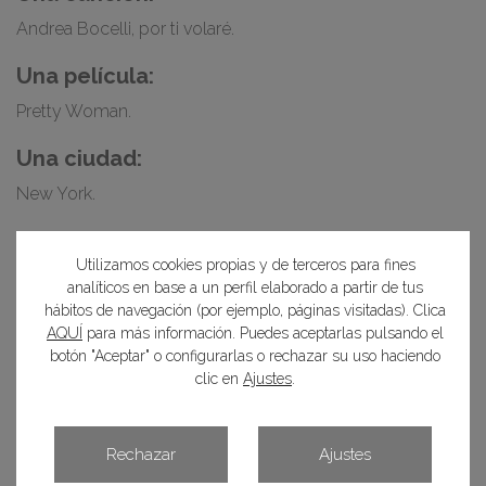
Andrea Bocelli, por ti volaré.
Una película:
Pretty Woman.
Una ciudad:
New York.
Un recuerdo:
Utilizamos cookies propias y de terceros para fines
Un viaje a Islandia.
analíticos en base a un perfil elaborado a partir de tus
hábitos de navegación (por ejemplo, páginas visitadas). Clica
AQUÍ
para más información. Puedes aceptarlas pulsando el
botón "Aceptar" o configurarlas o rechazar su uso haciendo
Comparte este artículo:
clic en
Ajustes
.
Rechazar
Ajustes