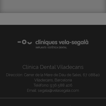
Clínica Dental Viladecans
Dirección:
Carrer de la Mare de Déu de Sales, 67 08840
Viladecans, Barcelona
Teléfono:
936 588 406
Email:
segala@velasegala.com