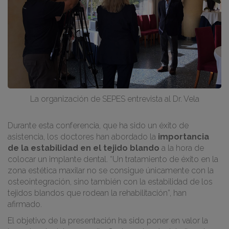
La organización de SEPES entrevista al Dr. Vela
Durante esta conferencia, que ha sido un éxito de
asistencia, los doctores han abordado la
importancia
de la estabilidad en el tejido blando
a la hora de
colocar un implante dental. “Un tratamiento de éxito en la
zona estética maxilar no se consigue únicamente con la
osteointegración, sino también con la estabilidad de los
tejidos blandos que rodean la rehabilitación”, han
afirmado.
El objetivo de la presentación ha sido poner en valor la