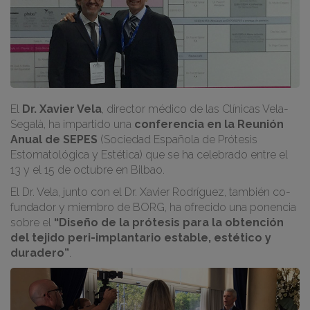
El
Dr. Xavier Vela
, director médico de las Clínicas Vela-
Segalà, ha impartido una
conferencia en la Reunión
Anual de SEPES
(Sociedad Española de Prótesis
Estomatológica y Estética) que se ha celebrado entre el
13 y el 15 de octubre en Bilbao.
El Dr. Vela, junto con el Dr. Xavier Rodríguez, también co-
fundador y miembro de BORG, ha ofrecido una ponencia
sobre el
“Diseño de la prótesis para la obtención
del tejido peri-implantario estable, estético y
duradero”
.