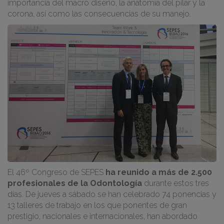
importancia del macro diseño, la anatomía del pilar y la
corona, así como las consecuencias de su manejo.
El 46º Congreso de SEPES
ha reunido a más de 2.500
profesionales de la Odontología
durante estos tres
días. De jueves a sábado se han celebrado 74 ponencias y
13 talleres de trabajo en los que ponentes de gran
prestigio, nacionales e internacionales, han abordado