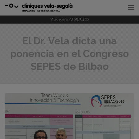
Viladecans:
93 658 84 06
El Dr. Vela dicta una
ponencia en el Congreso
SEPES de Bilbao