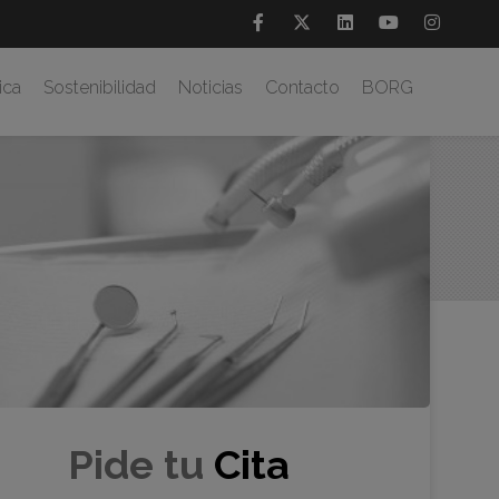
ica
Sostenibilidad
Noticias
Contacto
BORG
ma
Pide tu
Cita