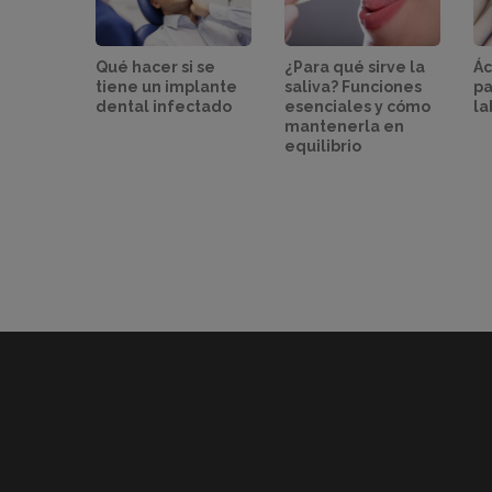
Qué hacer si se
¿Para qué sirve la
Ác
tiene un implante
saliva? Funciones
pa
dental infectado
esenciales y cómo
la
mantenerla en
equilibrio