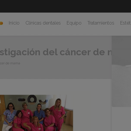
Inicio
Clínicas dentales
Equipo
Tratamientos
Estét
estigación del cáncer de ma
áncer de mama