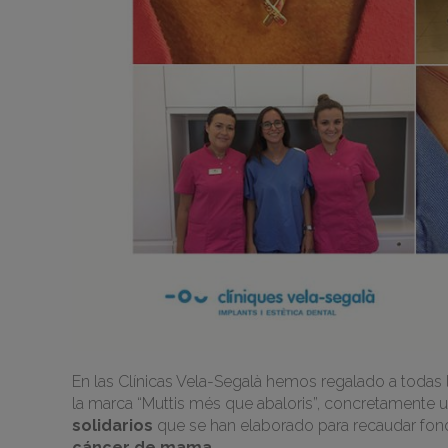
En las Clínicas Vela-Segalà hemos regalado a todas 
la marca “Muttis més que abaloris”, concretamente 
solidarios
que se han elaborado para recaudar fon
cáncer de mama
.