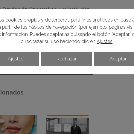
la
Fundación Oncovalles
, una institución
ón integral a los enfermos de cáncer y sus
s cookies propias y de terceros para fines analíticos en base a
 partir de tus hábitos de navegación (por ejemplo, páginas visit
mprometido con esta causa y por ello
información. Puedes aceptarlas pulsando el botón "Aceptar" o
ífica y la promoción de la salud
, así
o rechazar su uso haciendo clic en
Ajustes
.
e cada día luchan contra esta enfermedad.
Ajustes
Rechazar
Aceptar
cionados