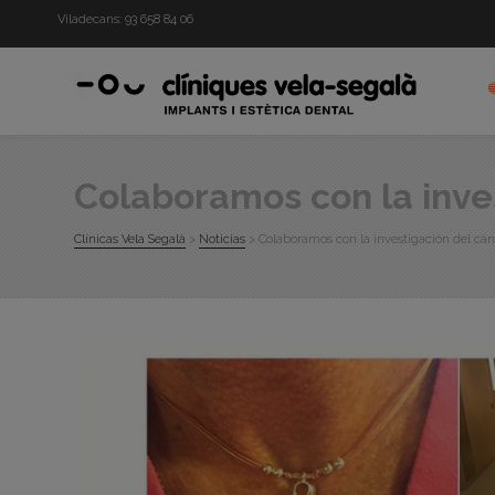
Viladecans:
93 658 84 06
Colaboramos con la inv
Clínicas Vela Segalà
>
Noticias
>
Colaboramos con la investigación del c