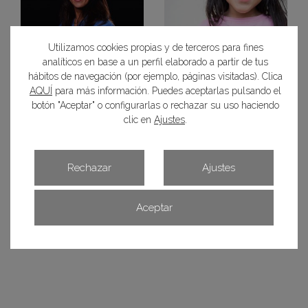
Utilizamos cookies propias y de terceros para fines
Conoce mejor a Núria
Cómo hacer frente a un
analíticos en base a un perfil elaborado a partir de tus
Casellas
traumatismo dental
hábitos de navegación (por ejemplo, páginas visitadas). Clica
AQUÍ
para más información. Puedes aceptarlas pulsando el
botón "Aceptar" o configurarlas o rechazar su uso haciendo
clic en
Ajustes
.
Rechazar
Ajustes
Aceptar
¿Se pueden poner
Conoce mejor a Juani
carillas si faltan
Gallardo
dientes?