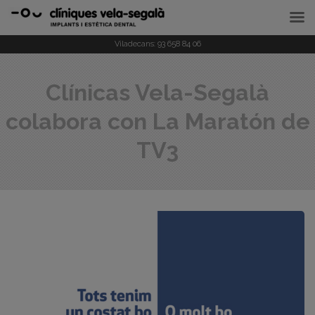
Viladecans:
93 658 84 06
Clínicas Vela-Segalà
colabora con La Maratón de
TV3