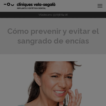
Viladecans:
93 658 84 06
Cómo prevenir y evitar el
sangrado de encías