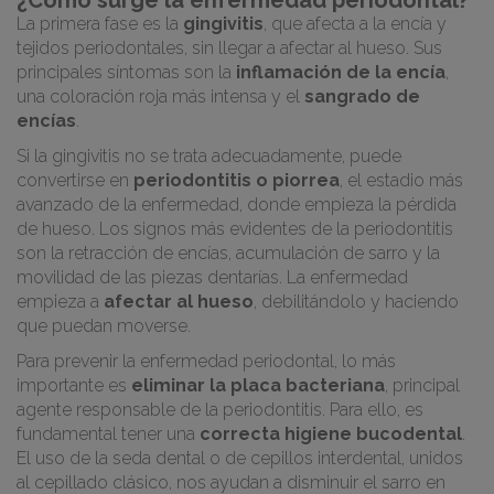
¿Cómo surge la enfermedad periodontal?
La primera fase es la
gingivitis
, que afecta a la encía y
tejidos periodontales, sin llegar a afectar al hueso. Sus
principales síntomas son la
inflamación de la encía
,
una coloración roja más intensa y el
sangrado de
encías
.
Si la gingivitis no se trata adecuadamente, puede
convertirse en
periodontitis o piorrea
, el estadio más
avanzado de la enfermedad, donde empieza la pérdida
de hueso. Los signos más evidentes de la periodontitis
son la retracción de encías, acumulación de sarro y la
movilidad de las piezas dentarías. La enfermedad
empieza a
afectar al hueso
, debilitándolo y haciendo
que puedan moverse.
Para prevenir la enfermedad periodontal, lo más
importante es
eliminar la placa bacteriana
, principal
agente responsable de la periodontitis. Para ello, es
fundamental tener una
correcta higiene bucodental
.
El uso de la seda dental o de cepillos interdental, unidos
al cepillado clásico, nos ayudan a disminuir el sarro en