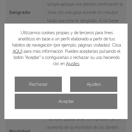
sangra aplique una presión continua en la
Sangrado
zona con una gasa durante 10 minutos
hasta que cese el sangrado. Si no fuese
suficiente y sigue el sangrado, llámenos.
Utilizamos cookies propias y de terceros para fines
analíticos en base a un perfil elaborado a partir de tus
Durante los primeros días puede
hábitos de navegación (por ejemplo, páginas visitadas). Clica
experimentar un aumento de la
AQUÍ
para más información. Puedes aceptarlas pulsando el
botón "Aceptar" o configurarlas o rechazar su uso haciendo
sensibilidad. En tal caso, evite el
clic en
Ajustes
.
consumo de bebidas y alimentos fríos,
Sensibilidad
ácidos y dulces. Normalmente tiende a
dental
remitir sin necesidad de tratamiento
Rechazar
Ajustes
específico, en el caso de que esto no
suceda consúltenos y le recetaremos un
Aceptar
tratamiento adecuado.
También puede tener la impresión de un
aumento de la movilidad de los dientes
Movilidad