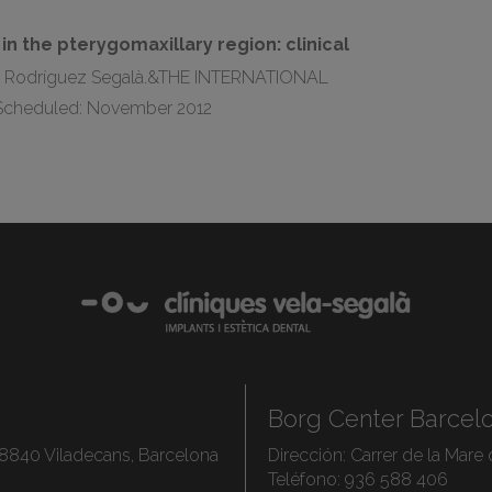
in the pterygomaxillary region: clinical
 Rodríguez Segalà.&THE INTERNATIONAL
Scheduled: November 2012
Borg Center Barcel
08840 Viladecans, Barcelona
Dirección:
Carrer de la Mare
Teléfono:
936 588 406