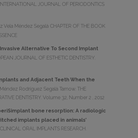
Gil. INTERNATIONAL JOURNAL OF PERIODONTICS
uez Vela Méndez Segalà CHAPTER OF THE BOOK
ESSENCE
Invasive Alternative To Second Implant
 EUROPEAN JOURNAL OF ESTHETIC DENTISTRY.
mplants and Adjacent Teeth When the
a Méndez Rodríguez Segalà Tarnow. THE
VE DENTISTRY. Volume 32, Number 2 , 2012
eriSimplant bone resorption: A radiologic
tched implants placed in animals’
&&CLINICAL ORAL IMPLANTS RESEARCH.