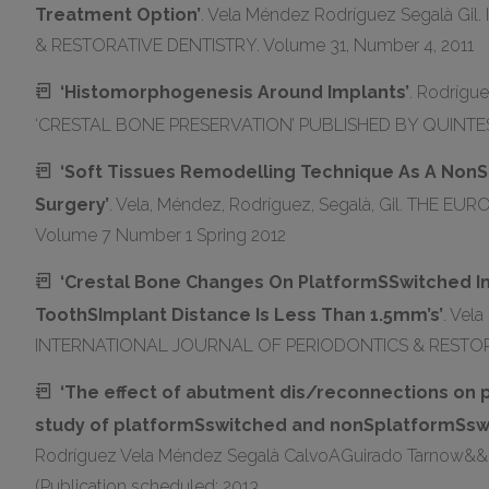
Treatment Option’
. Vela Méndez Rodríguez Segalà 
& RESTORATIVE DENTISTRY. Volume 31, Number 4, 2011
‘Histomorphogenesis Around Implants’
. Rodríg
‘CRESTAL BONE PRESERVATION’ PUBLISHED BY QUINT
‘Soft Tissues Remodelling Technique As A NonS
Surgery’
. Vela, Méndez, Rodríguez, Segalà, Gil. THE
Volume 7 Number 1 Spring 2012
‘Crestal Bone Changes On PlatformSSwitched I
ToothSImplant Distance Is Less Than 1.5mm’s’
. Vel
INTERNATIONAL JOURNAL OF PERIODONTICS & RESTORATI
‘The effect of abutment dis/reconnections on p
study of platformSswitched and nonSplatformSswi
Rodríguez Vela Méndez Segalà CalvoAGuirado Tarnow
(Publication scheduled: 2013