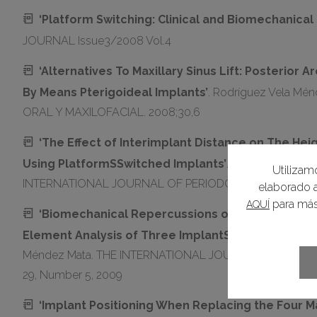
‘Platform Switching: Clinical and Biomechanica
JOURNAL Issue3/2008 Vol.4
‘Alternatives To Maxillary Sinus Lift: Posterior 
By Means Pterigoideal Implants’
. Rodríguez Vela Mé
ORAL Y MAXILOFACIAL. 2008;30,6
‘The Effect of Interimplant Distance on The Hei
Using PlatformSSwitched Implants’
. Rodríguez Vela
Utilizamo
INTERNATIONAL JOURNAL OF PERIODONTICS & RESTORAT
elaborado a
para más 
AQUÍ
‘Biomechanical Repercussions of Bone Resorptio
Element Analysis of Three ImplantS Abutment Conf
Méndez Mata. THE INTERNATIONAL JOURNAL OF PERIO
29, Number 5, 2009
‘Implant Positioning When Replacing the Four Ma