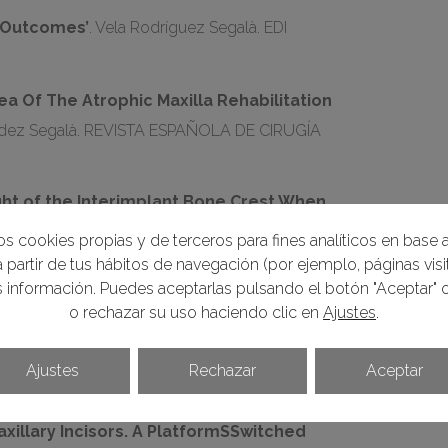
l Outcomes’
. Vela Rodríguez Segalà. EDI
Area Of The Atrophic Maxilla Rehabilitation
ndez Segalà. REVISTA ESPAÑOLA DE CIRUGÍA
ght of the Interimplant Bone Crest When
 Segalà Calvo Cambra Méndez Tarnow. THE
s cookies propias y de terceros para fines analíticos en base a
IVE DENTISTRY. Volume 29, Number 2, 2009
 partir de tus hábitos de navegación (por ejemplo, páginas visit
información. Puedes aceptarlas pulsando el botón "Aceptar" o
n Related to Biologic Width: A Finite
o rechazar su uso haciendo clic en
Ajustes
.
igurations’
. Rodríguez Vela Segalà Rodado
DONTICS & RESTORATIVE DENTISTRY. Volume
Ajustes
Rechazar
Aceptar
xillary Incisors. A PlatformSSwitched