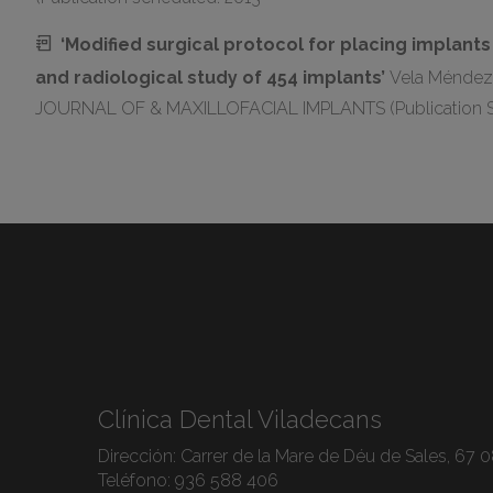
‘Modified surgical protocol for placing implants 
and radiological study of 454 implants’
Vela Méndez
JOURNAL OF & MAXILLOFACIAL IMPLANTS (Publication 
Clínica Dental Viladecans
Dirección:
Carrer de la Mare de Déu de Sales, 67 
Teléfono:
936 588 406