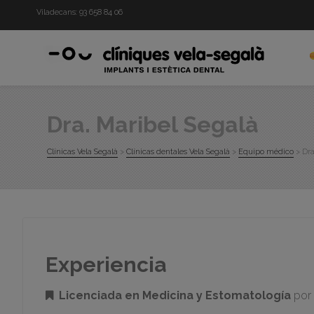
Viladecans:
93 658 84 06
Dra. Maribel Segalà
Clínicas Vela Segalà
>
Clínicas dentales Vela Segalà
>
Equipo médico
>
Dra
Experiencia
Licenciada en Medicina y Estomatología
por 