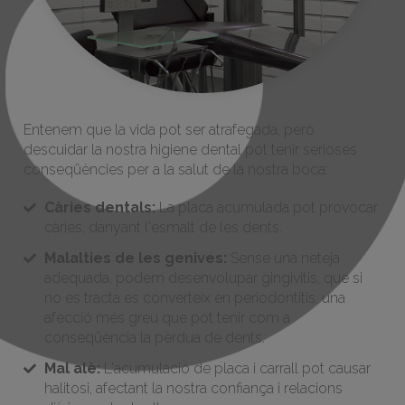
Entenem que la vida pot ser atrafegada, però
descuidar la nostra higiene dental pot tenir serioses
conseqüències per a la salut de la nostra boca:
Càries dentals:
La placa acumulada pot provocar
càries, danyant l'esmalt de les dents.
Malalties de les genives:
Sense una neteja
adequada, podem desenvolupar gingivitis, que si
no es tracta es converteix en periodontitis, una
afecció més greu que pot tenir com a
conseqüència la pèrdua de dents.
Mal alè:
L'acumulació de placa i carrall pot causar
halitosi, afectant la nostra confiança i relacions