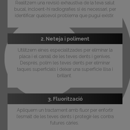
Realitzem una revisió exhaustiva de la teva salut
bucal, incloent-hi radiografies si és necessari, per
identificar qualsevol problema que pugui existir.
2. Neteja i poliment
Utilitzem eines especialitzades per eliminar la
placa i el carrall de les teves dents i genives.
Després, polim les teves dents per eliminar
taques superficials i deixar una superfície llisa i
brillant.
3. Fluorització
Apliquem un tractament amb fluor per enfortir
l’esmalt de les teves dents i protegir-les contra
futures càries.