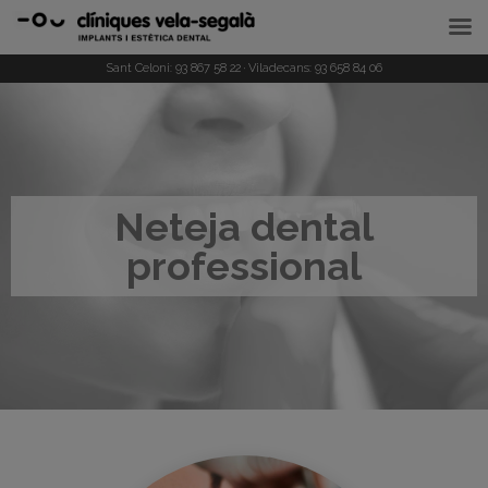
Sant Celoni:
93 867 58 22
· Viladecans:
93 658 84 06
Neteja dental
professional