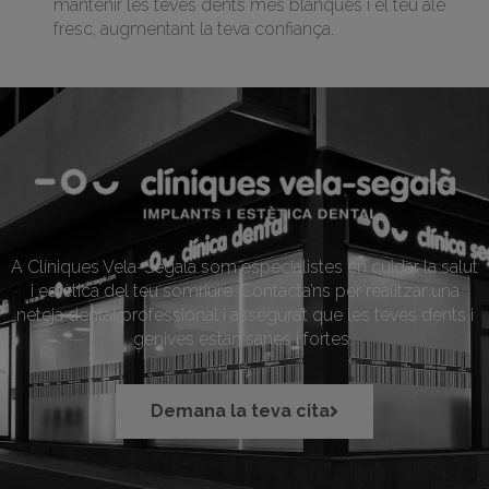
mantenir les teves dents més blanques i el teu alè
fresc, augmentant la teva confiança.
A Clíniques Vela-Segalà som especialistes en cuidar la salut
i estètica del teu somriure. Contacta’ns per realitzar una
neteja dental professional i assegura’t que les teves dents i
genives estan sanes i fortes.
Demana la teva cita