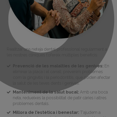
Realitzar una neteja dental professional regularment a
les nostres clíniques t’ofereix múltiples beneficis:
Prevenció de les malalties de les genives:
En
eliminar la placa i el carrall, prevenim problemes
com la gingivitis i la periodontitis, que poden afectar
la salut de les teves dents i genives.
Manteniment de la salut bucal:
Amb una boca
neta, redueixes la possibilitat de patir càries i altres
problemes dentals.
Millora de l'estètica i benestar:
T'ajudem a