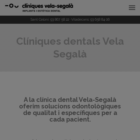
Sant Celoni:
93 867 58 22
· Viladecans:
93 658 84 06
Clíniques dentals Vela
Segalà
A la clínica dental Vela-Segalà
oferim solucions odontològiques
de qualitat i específiques per a
cada pacient.