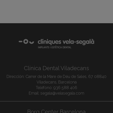
Clínica Dental Viladecans
Dirección:
Carrer de la Mare de Déu de Sales, 67 08840
Viladecans, Barcelona
Teléfono:
936 588 406
Email:
segala@velasegala.com
Borg Center Barcelona