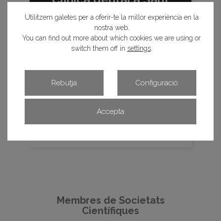
Celoni
Utilitzem galetes per a oferir-te la millor experiència en la
nostra web.
You can find out more about which cookies we are using or
switch them off in
settings
.
Rebutja
Configuració
Accepta
Mes informació
Membres de Societats
Científiques