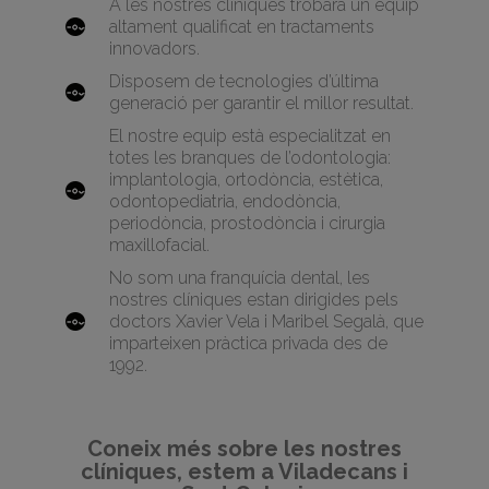
A les nostres clíniques trobarà un equip
altament qualificat en tractaments
innovadors.
Disposem de tecnologies d’última
generació per garantir el millor resultat.
El nostre equip està especialitzat en
totes les branques de l’odontologia:
implantologia, ortodòncia, estètica,
odontopediatria, endodòncia,
periodòncia, prostodòncia i cirurgia
maxillofacial.
No som una franquícia dental, les
nostres clíniques estan dirigides pels
doctors Xavier Vela i Maribel Segalà, que
imparteixen pràctica privada des de
1992.
Coneix més sobre les nostres
clíniques, estem a Viladecans i